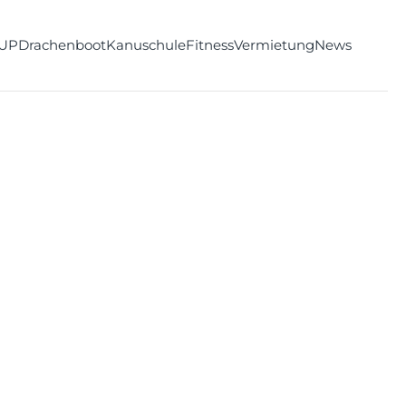
UP
Drachenboot
Kanuschule
Fitness
Vermietung
News