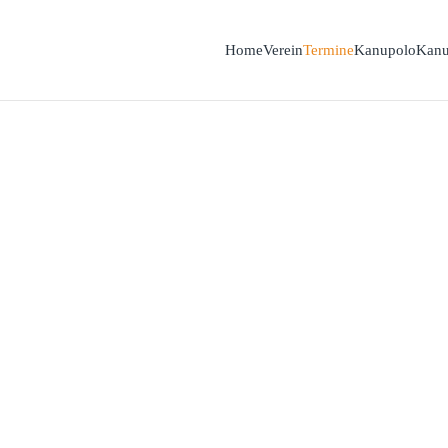
Home
Verein
Termine
Kanupolo
Kanu