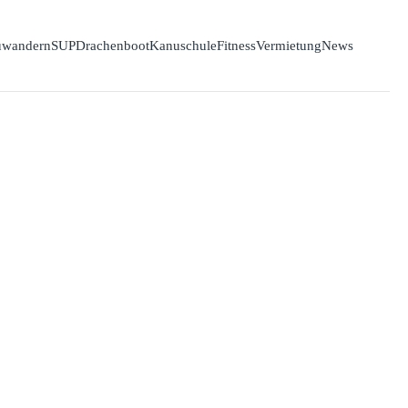
wandern
SUP
Drachenboot
Kanuschule
Fitness
Vermietung
News