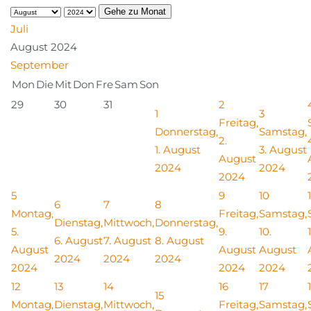
Gehe zu Monat
Juli
August 2024
September
Mon
Die
Mit
Don
Fre
Sam
Son
29
30
31
2
1
3
Freitag,
Donnerstag,
Samstag,
2.
1. August
3. August
August
2024
2024
2024
5
9
10
1
6
7
8
Montag,
Freitag,
Samstag,
Dienstag,
Mittwoch,
Donnerstag,
5.
9.
10.
1
6. August
7. August
8. August
August
August
August
2024
2024
2024
2024
2024
2024
12
13
14
16
17
15
Montag,
Dienstag,
Mittwoch,
Freitag,
Samstag,