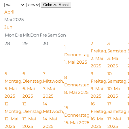
Gehe zu Monat
April
Mai 2025
Juni
Mon
Die
Mit
Don
Fre
Sam
Son
28
29
30
2
3
1
Freitag,
Samstag,
Donnerstag,
2. Mai
3. Mai
1. Mai 2025
2025
2025
5
6
7
9
10
1
8
Montag,
Dienstag,
Mittwoch,
Freitag,
Samstag,
Donnerstag,
5. Mai
6. Mai
7. Mai
9. Mai
10. Mai
8. Mai 2025
2025
2025
2025
2025
2025
12
13
14
16
17
15
Montag,
Dienstag,
Mittwoch,
Freitag,
Samstag,
Donnerstag,
12. Mai
13. Mai
14. Mai
16. Mai
17. Mai
15. Mai 2025
2025
2025
2025
2025
2025